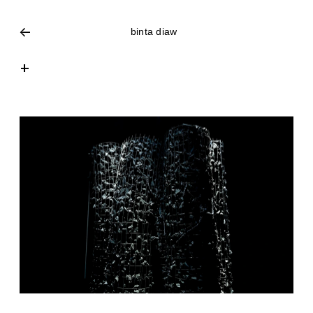
<-
binta diaw
+
J
uroom ñaar
2024